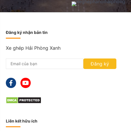
t
:
D
D
s
l
Đăng ký nhận bản tin
a
s
Xe ghép Hải Phòng Xanh
h
M
M
Đăng ký
s
l
a
s
h
Y
Y
Y
Y
Liên kết hữu ích