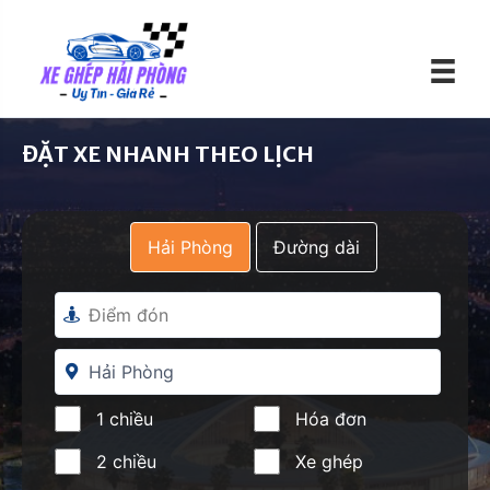
S
k
i
p
t
o
ĐẶT XE NHANH THEO LỊCH
c
o
n
Hải Phòng
Đường dài
t
e
n
t
1 chiều
Hóa đơn
2 chiều
Xe ghép