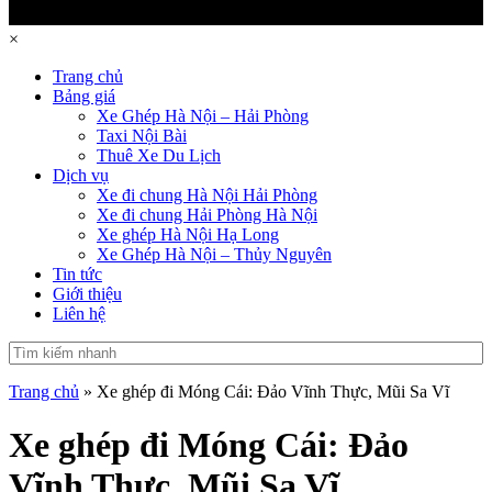
×
Trang chủ
Bảng giá
Xe Ghép Hà Nội – Hải Phòng
Taxi Nội Bài
Thuê Xe Du Lịch
Dịch vụ
Xe đi chung Hà Nội Hải Phòng
Xe đi chung Hải Phòng Hà Nội
Xe ghép Hà Nội Hạ Long
Xe Ghép Hà Nội – Thủy Nguyên
Tin tức
Giới thiệu
Liên hệ
Trang chủ
»
Xe ghép đi Móng Cái: Đảo Vĩnh Thực, Mũi Sa Vĩ
Xe ghép đi Móng Cái: Đảo
Vĩnh Thực, Mũi Sa Vĩ