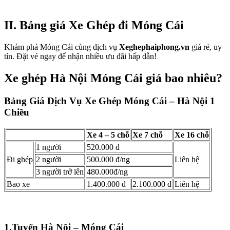
II. Bảng giá Xe Ghép đi Móng Cái
Khám phá Móng Cái cùng dịch vụ
Xeghephaiphong.vn
giá rẻ, uy
tín. Đặt vé ngay để nhận nhiều ưu đãi hấp dẫn!
Xe ghép Hà Nội Móng Cái giá bao nhiêu?
Bảng Giá Dịch Vụ Xe Ghép Móng Cái – Hà Nội 1
Chiều
Xe 4 – 5 chỗ
Xe 7 chỗ
Xe 16 chỗ
1 người
520.000 đ
Đi ghép
2 người
500.000 đ/ng
Liên hệ
3 người trở lên
480.000đ/ng
Bao xe
1.400.000 đ
2.100.000 đ
Liên hệ
1.Tuyến Hà Nội – Móng Cái