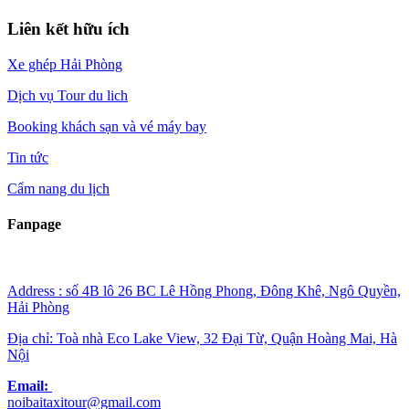
Liên kết hữu ích
Xe ghép Hải Phòng
Dịch vụ Tour du lich
Booking khách sạn và vé máy bay
Tin tức
Cẩm nang du lịch
Fanpage
Address : số 4B lô 26 BC Lê Hồng Phong, Đông Khê, Ngô Quyền,
Hải Phòng
Địa chỉ: Toà nhà Eco Lake View, 32 Đại Từ, Quận Hoàng Mai, Hà
Nội
Email:
noibaitaxitour@gmail.com