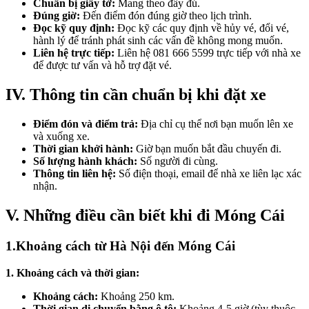
Chuẩn bị giấy tờ:
Mang theo đầy đủ.
Đúng giờ:
Đến điểm đón đúng giờ theo lịch trình.
Đọc kỹ quy định:
Đọc kỹ các quy định về hủy vé, đổi vé,
hành lý để tránh phát sinh các vấn đề không mong muốn.
Liên hệ trực tiếp:
Liên hệ 081 666 5599 trực tiếp với nhà xe
để được tư vấn và hỗ trợ đặt vé.
IV. Thông tin cần chuẩn bị khi đặt xe
Điểm đón và điểm trả:
Địa chỉ cụ thể nơi bạn muốn lên xe
và xuống xe.
Thời gian khởi hành:
Giờ bạn muốn bắt đầu chuyến đi.
Số lượng hành khách:
Số người đi cùng.
Thông tin liên hệ:
Số điện thoại, email để nhà xe liên lạc xác
nhận.
V. Những điều cần biết khi đi Móng Cái
1.Khoảng cách từ Hà Nội đến Móng Cái
1. Khoảng cách và thời gian:
Khoảng cách:
Khoảng 250 km.
Thời gian di chuyển bằng ô tô:
Khoảng 4-5 giờ (tùy thuộc