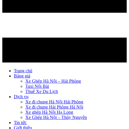
Trang chủ
Bảng giá
Xe Ghép Hà Nội – Hải Phòng
Taxi Nội Bài
Thuê Xe Du Lịch
Dịch vụ
Xe đi chung Hà Nội Hải Phòng
Xe đi chung Hải Phòng Hà Nội
Xe ghép Hà Nội Hạ Long
Xe Ghép Hà Nội – Thủy Nguyên
Tin tức
Giới thiệu