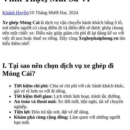
Khánh Huyền
/
10 Tháng Mười Hai, 2024
Xe ghép Móng Cái
là dịch vụ vận chuyển hành khách bằng ô tô,
nơi nhiều người có cùng điểm đi và điểm đến sẽ được ghép chung
trên một chiếc xe. Điều này giúp giảm chi phí đi lại đáng kể so với
việc đi taxi hoặc thuê xe riêng. Hãy cùng
Xeghephaiphong.vn
tìm
hiểu thêm nhé!
I. Tại sao nên chọn dịch vụ xe ghép đi
Móng Cái?
Tiết kiệm chi phí:
Chia sẻ chi phí với các hành khách khác,
giá vé rẻ hơn so với đi riêng.
Tiết kiệm thời gian:
Lịch trình linh hoạt, tránh tắc đường.
An toàn và thoải mái:
Xe đời mới, tiện nghi, tài xế chuyên
nghiệp.
Tiện lợi:
Đón trả tận nơi, đặt vé dễ dàng.
Khám phá cùng cộng đồng:
Làm quen với những người
bạn mới.