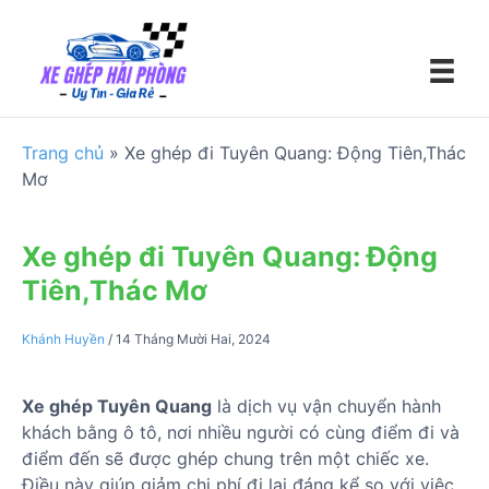
S
k
i
p
t
o
Trang chủ
»
Xe ghép đi Tuyên Quang: Động Tiên,Thác
c
Mơ
o
n
t
Xe ghép đi Tuyên Quang: Động
e
Tiên,Thác Mơ
n
t
Khánh Huyền
/
14 Tháng Mười Hai, 2024
Xe ghép Tuyên Quang
là dịch vụ vận chuyển hành
khách bằng ô tô, nơi nhiều người có cùng điểm đi và
điểm đến sẽ được ghép chung trên một chiếc xe.
Điều này giúp giảm chi phí đi lại đáng kể so với việc