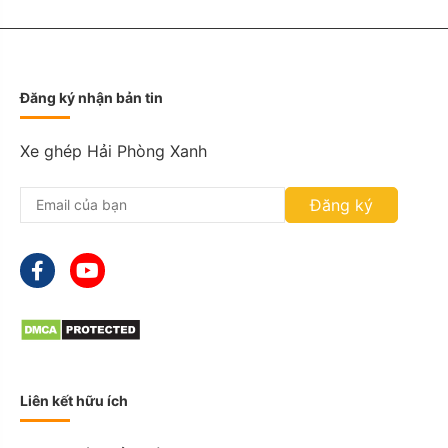
t
:
D
D
Đăng ký nhận bản tin
s
l
a
Xe ghép Hải Phòng Xanh
s
h
Đăng ký
M
M
s
l
a
s
h
Y
Y
Y
Liên kết hữu ích
Y