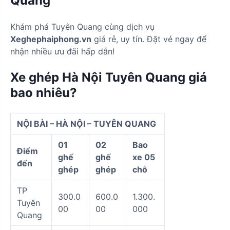
Quang
Khám phá Tuyên Quang cùng dịch vụ
Xeghephaiphong.vn
giá rẻ, uy tín. Đặt vé ngay để
nhận nhiều ưu đãi hấp dẫn!
Xe ghép Hà Nội Tuyên Quang giá
bao nhiêu?
NỘI BÀI – HÀ NỘI – TUYÊN QUANG
01
02
Bao
Điểm
ghế
ghế
xe 05
đến
ghép
ghép
chỗ
TP
300.0
600.0
1.300.
Tuyên
00
00
000
Quang