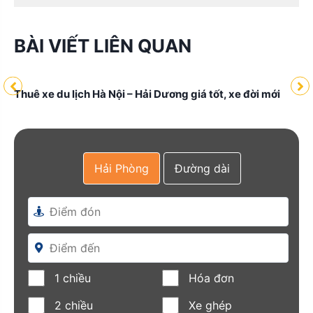
BÀI VIẾT LIÊN QUAN
Thuê xe du lịch Hà Nội – Hải Dương giá tốt, xe đời mới
Hải Phòng
Đường dài
đời
Th
đờ
1 chiều
Hóa đơn
2 chiều
Xe ghép