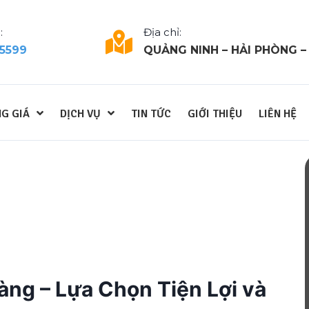
:
Địa chỉ:
 5599
QUẢNG NINH – HẢI PHÒNG –
G GIÁ
DỊCH VỤ
TIN TỨC
GIỚI THIỆU
LIÊN HỆ
àng – Lựa Chọn Tiện Lợi và