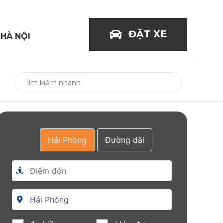
ĐẶT XE
 HÀ NỘI
Hải Phòng
Đường dài