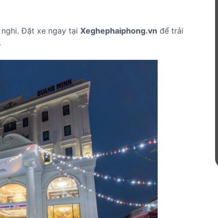
n nghi. Đặt xe ngay tại
Xeghephaiphong.vn
để trải
.