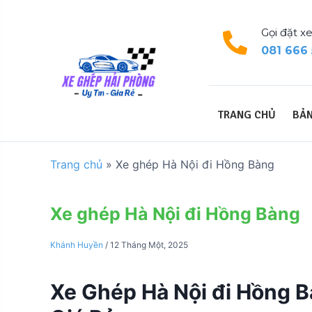
S
k
Gọi đặt xe
i
081 666
p
t
o
c
TRANG CHỦ
BẢN
o
n
t
Trang chủ
»
Xe ghép Hà Nội đi Hồng Bàng
e
n
t
Xe ghép Hà Nội đi Hồng Bàng
Khánh Huyền
/
12 Tháng Một, 2025
Xe Ghép Hà Nội đi Hồng B