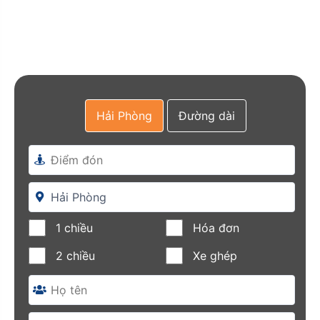
Hải Phòng
Đường dài
1 chiều
Hóa đơn
2 chiều
Xe ghép