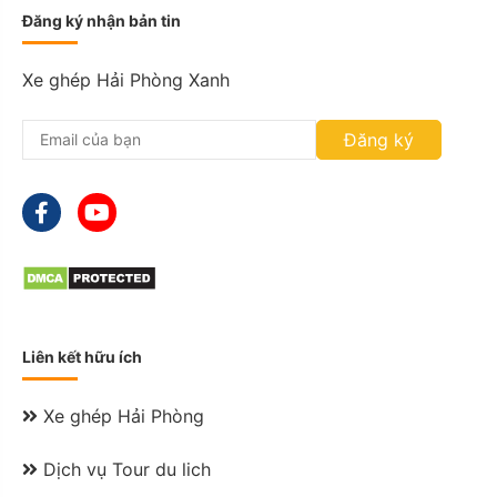
D
Đăng ký nhận bản tin
s
l
a
Xe ghép Hải Phòng Xanh
s
h
Đăng ký
M
M
s
l
a
s
h
Y
Y
Y
Liên kết hữu ích
Y
Xe ghép Hải Phòng
Dịch vụ Tour du lich