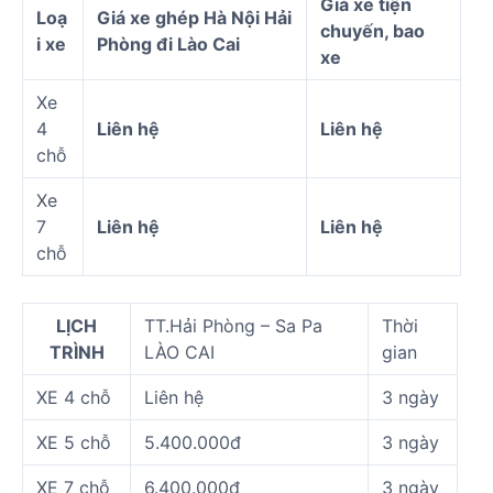
Giá xe tiện
Loạ
Giá xe ghép Hà Nội Hải
chuyến, bao
i xe
Phòng đi Lào Cai
xe
Xe
4
Liên hệ
Liên hệ
chỗ
Xe
7
Liên hệ
Liên hệ
chỗ
LỊCH
TT.Hải Phòng – Sa Pa
Thời
TRÌNH
LÀO CAI
gian
XE 4 chỗ
Liên hệ
3 ngày
XE 5 chỗ
5.400.000đ
3 ngày
XE 7 chỗ
6.400.000đ
3 ngày