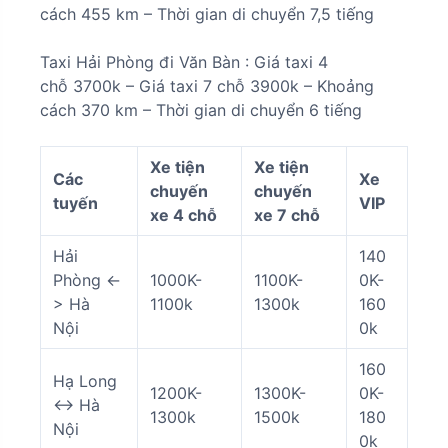
cách
455 km
– Thời gian di chuyển
7,5 tiếng
Taxi Hải Phòng đi
Văn Bàn
: Giá taxi 4
chỗ
3700k
–
Giá taxi
7
chỗ
3900k
– Khoảng
cách 3
70 km
– Thời gian di chuyển
6 tiếng
Xe tiện
Xe tiện
Các
Xe
chuyến
chuyến
tuyến
VIP
xe 4 chỗ
xe 7 chỗ
Hải
140
Phòng <-
1000K-
1100K-
0K-
> Hà
1100k
1300k
160
Nội
0k
160
Hạ Long
1200K-
1300K-
0K-
<-> Hà
1300k
1500k
180
Nội
0k