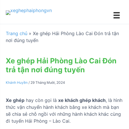
S
k
i
p
t
Trang chủ
»
Xe ghép Hải Phòng Lào Cai Đón trả tận
o
nơi đúng tuyến
c
o
n
Xe ghép Hải Phòng Lào Cai Đón
t
trả tận nơi đúng tuyến
e
n
Khánh Huyền
/
29 Tháng Mười, 2024
t
Xe ghép
hay còn gọi là
xe khách ghép khách
, là hình
thức vận chuyển hành khách bằng xe khách mà bạn
sẽ chia sẻ chỗ ngồi với những hành khách khác cùng
đi tuyến Hải Phòng – Lào Cai.