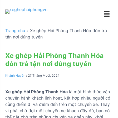
S
k
i
p
t
Trang chủ
»
Xe ghép Hải Phòng Thanh Hóa đón trả
o
tận nơi đúng tuyến
c
o
n
Xe ghép Hải Phòng Thanh Hóa
t
đón trả tận nơi đúng tuyến
e
n
Khánh Huyền
/
27 Tháng Mười, 2024
t
Xe ghép Hải Phòng Thanh Hóa
là một hình thức vận
chuyển hành khách linh hoạt, kết hợp nhiều người có
cùng điểm đi và điểm đến trên một chuyến xe. Thay
vì phải chờ đợi một chuyến xe khách đầy đủ, bạn có
thể đặt chỗ trên những chuyến xe ghép này, khởi