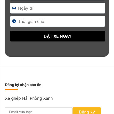
D
a
t
e
F
o
r
m
a
t
:
D
D
Đăng ký nhận bản tin
s
l
a
Xe ghép Hải Phòng Xanh
s
h
Đăng ký
M