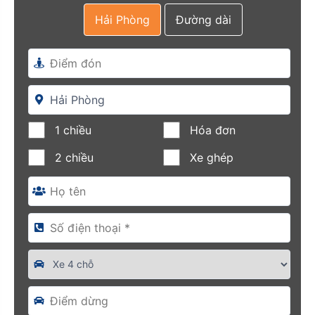
Hải Phòng
Đường dài
1 chiều
Hóa đơn
2 chiều
Xe ghép