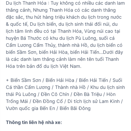
Du lịch Thanh Hóa :
Tuy không có nhiều các danh lam
thắng cảnh, Nhưng Thanh Hóa có các danh thắng
đặc sắc, thu hút hàng triệu khách du lịch trong nước
& quốc tế, Du lịch biển, du lịch sinh thái đối núi, du
lịch tâm linh đều có tại Thanh Hóa, Vùng núi cao tại
huyện Bá Thước có khu du lịch Pù Luông, suối cá
Cẩm Lương Cẩm Thủy, thành nhà Hồ, du lịch biển có
biển Sầm Sơn, biển Hải Hòa, biển Hải Tiến…Dưới đây
là các danh lam thắng cảnh làm nên tên tuổi Thanh
Hóa trên bản đổ du lịch Việt Nam.
+ Biển Sầm Sơn / Biển Hải Hòa / Biển Hải Tiến / Suối
Cá thần Cẩm Lương / Thành nhà Hồ / Khu du lịch sinh
thái Pù Luông / Đền Cô Chín / Đền Bà Triệu / Hòn
Trống Mái / Đền Đồng Cổ / Di tích lịch sử Lam Kinh /
Vườn quốc gia Bến En / Biển Bãi Đông
Thông tin liên hệ nhà xe: