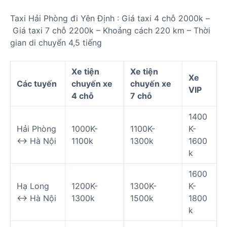
Taxi Hải Phòng đi
Yên Định
:
Giá taxi 4 chỗ
2000k
–
Giá taxi
7
chỗ
2200k
– Khoảng cách
220 km
– Thời
gian di chuyển
4,5 tiếng
Xe tiện
Xe tiện
Xe
Các tuyến
chuyến xe
chuyến xe
VIP
4 chỗ
7 chỗ
1400
Hải Phòng
1000K-
1100K-
K-
<-> Hà Nội
1100k
1300k
1600
k
1600
Hạ Long
1200K-
1300K-
K-
<-> Hà Nội
1300k
1500k
1800
k