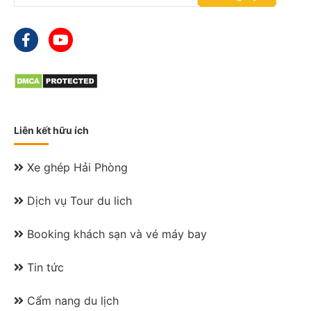
M
s
l
a
s
h
Y
Y
Y
Liên kết hữu ích
Y
Xe ghép Hải Phòng
Dịch vụ Tour du lich
Booking khách sạn và vé máy bay
Tin tức
Cẩm nang du lịch