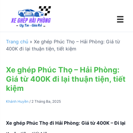
S
k
i
p
t
o
Trang chủ
»
Xe ghép Phúc Thọ – Hải Phòng: Giá từ
c
400K đi lại thuận tiện, tiết kiệm
o
n
t
Xe ghép Phúc Thọ – Hải Phòng:
e
Giá từ 400K đi lại thuận tiện, tiết
n
kiệm
t
Khánh Huyền
/
2 Tháng Ba, 2025
Xe ghép Phúc Thọ đi Hải Phòng: Giá từ 400K – Đi lại