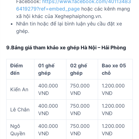
Facebook:
https://www.facebook.com/40113483
6419279?ref=embed_page
hoặc các kênh mạng
xã hội khác của Xeghephaiphong.vn.
Nhắn tin hoặc để lại bình luận yêu cầu đặt xe
ghép.
9.Bảng giá tham khảo xe ghép Hà Nội – Hải Phòng
Điểm
01 ghế
02 ghế
Bao xe 05
đến
ghép
ghép
chỗ
400.000
750.000
1.200.000
Kiến An
VNĐ
VNĐ
VNĐ
400.000
750.000
1.200.000
Lê Chân
VNĐ
VNĐ
VNĐ
Ngô
400.000
750.000
1.200.000
Quyền
VNĐ
VNĐ
VNĐ