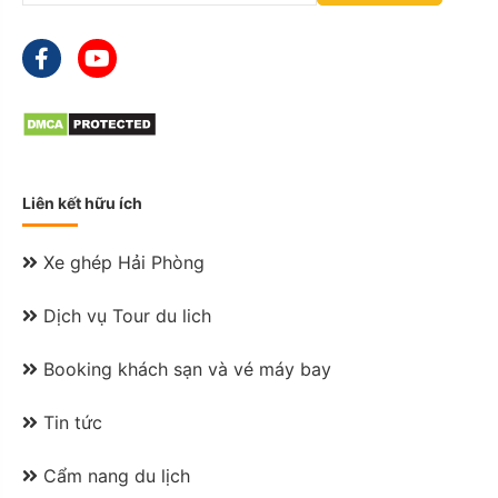
M
s
l
a
s
h
Y
Y
Y
Liên kết hữu ích
Y
Xe ghép Hải Phòng
Dịch vụ Tour du lich
Booking khách sạn và vé máy bay
Tin tức
Cẩm nang du lịch