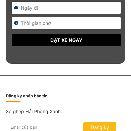
D
a
t
e
F
o
r
m
a
t
:
D
D
Đăng ký nhận bản tin
s
l
a
Xe ghép Hải Phòng Xanh
s
h
Đăng ký
M