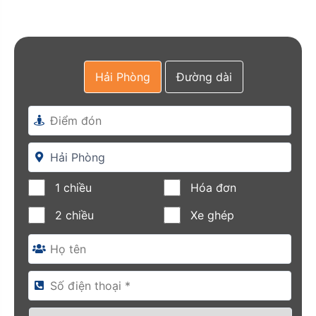
Hải Phòng
Đường dài
1 chiều
Hóa đơn
2 chiều
Xe ghép