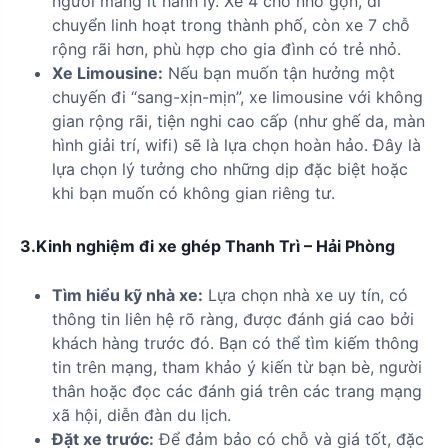
người mang ít hành lý. Xe 4 chỗ nhỏ gọn, di
chuyển linh hoạt trong thành phố, còn xe 7 chỗ
rộng rãi hơn, phù hợp cho gia đình có trẻ nhỏ.
Xe Limousine:
Nếu bạn muốn tận hưởng một
chuyến đi “sang-xịn-mịn”, xe limousine với không
gian rộng rãi, tiện nghi cao cấp (như ghế da, màn
hình giải trí, wifi) sẽ là lựa chọn hoàn hảo. Đây là
lựa chọn lý tưởng cho những dịp đặc biệt hoặc
khi bạn muốn có không gian riêng tư.
3.Kinh nghiệm đi xe ghép Thanh Trì – Hải Phòng
Tìm hiểu kỹ nhà xe:
Lựa chọn nhà xe uy tín, có
thông tin liên hệ rõ ràng, được đánh giá cao bởi
khách hàng trước đó. Bạn có thể tìm kiếm thông
tin trên mạng, tham khảo ý kiến từ bạn bè, người
thân hoặc đọc các đánh giá trên các trang mạng
xã hội, diễn đàn du lịch.
Đặt xe trước:
Để đảm bảo có chỗ và giá tốt, đặc