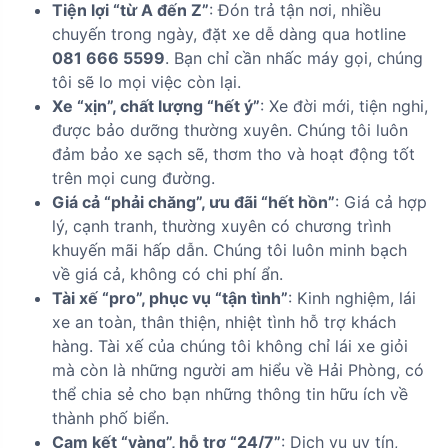
Tiện lợi “từ A đến Z”
: Đón trả tận nơi, nhiều
chuyến trong ngày, đặt xe dễ dàng qua hotline
081 666 5599
. Bạn chỉ cần nhấc máy gọi, chúng
tôi sẽ lo mọi việc còn lại.
Xe “xịn”, chất lượng “hết ý”
: Xe đời mới, tiện nghi,
được bảo dưỡng thường xuyên. Chúng tôi luôn
đảm bảo xe sạch sẽ, thơm tho và hoạt động tốt
trên mọi cung đường.
Giá cả “phải chăng”, ưu đãi “hết hồn”
: Giá cả hợp
lý, cạnh tranh, thường xuyên có chương trình
khuyến mãi hấp dẫn. Chúng tôi luôn minh bạch
về giá cả, không có chi phí ẩn.
Tài xế “pro”, phục vụ “tận tình”
: Kinh nghiệm, lái
xe an toàn, thân thiện, nhiệt tình hỗ trợ khách
hàng. Tài xế của chúng tôi không chỉ lái xe giỏi
mà còn là những người am hiểu về Hải Phòng, có
thể chia sẻ cho bạn những thông tin hữu ích về
thành phố biển.
Cam kết “vàng”, hỗ trợ “24/7”
: Dịch vụ uy tín,