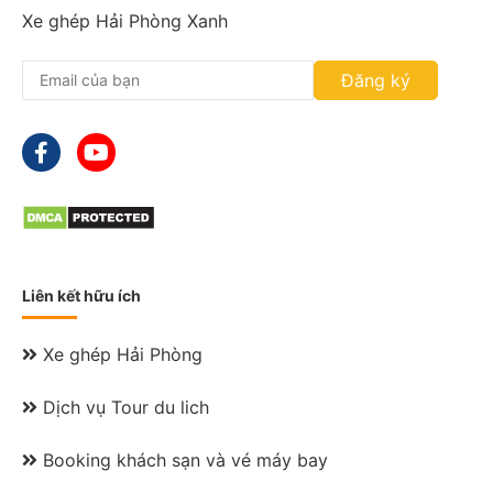
a
Xe ghép Hải Phòng Xanh
s
h
Đăng ký
M
M
s
l
a
s
h
Y
Y
Y
Liên kết hữu ích
Y
Xe ghép Hải Phòng
Dịch vụ Tour du lich
Booking khách sạn và vé máy bay