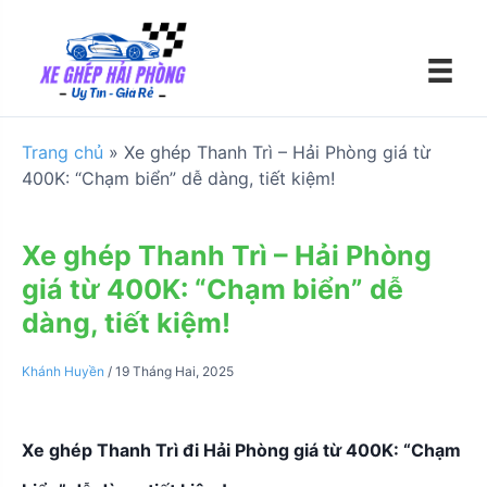
S
k
i
p
t
o
Trang chủ
»
Xe ghép Thanh Trì – Hải Phòng giá từ
c
400K: “Chạm biển” dễ dàng, tiết kiệm!
o
n
t
Xe ghép Thanh Trì – Hải Phòng
e
giá từ 400K: “Chạm biển” dễ
n
dàng, tiết kiệm!
t
Khánh Huyền
/
19 Tháng Hai, 2025
Xe ghép Thanh Trì đi Hải Phòng giá từ 400K: “Chạm