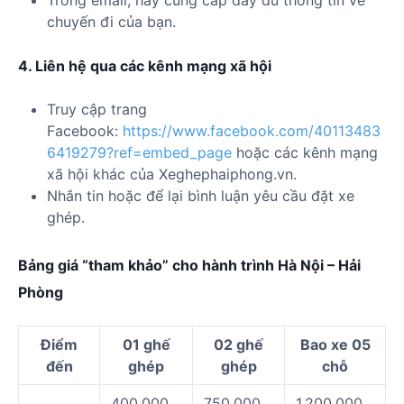
chuyến đi của bạn.
4. Liên hệ qua các kênh mạng xã hội
Truy cập trang
Facebook:
https://www.facebook.com/40113483
6419279?ref=embed_page
hoặc các kênh mạng
xã hội khác của Xeghephaiphong.vn.
Nhắn tin hoặc để lại bình luận yêu cầu đặt xe
ghép.
Bảng giá “tham khảo” cho hành trình Hà Nội – Hải
Phòng
Điểm
01 ghế
02 ghế
Bao xe 05
đến
ghép
ghép
chỗ
400.000
750.000
1.200.000