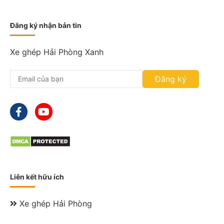
D
D
Đăng ký nhận bản tin
s
l
a
Xe ghép Hải Phòng Xanh
s
h
Đăng ký
M
M
s
l
a
s
h
Y
Y
Y
Liên kết hữu ích
Y
Xe ghép Hải Phòng