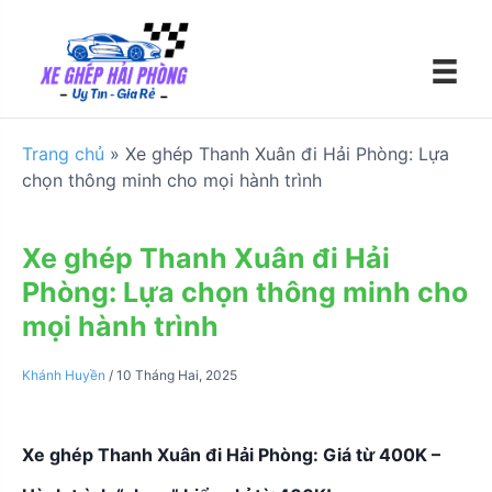
S
k
i
p
t
o
Trang chủ
»
Xe ghép Thanh Xuân đi Hải Phòng: Lựa
c
chọn thông minh cho mọi hành trình
o
n
t
Xe ghép Thanh Xuân đi Hải
e
Phòng: Lựa chọn thông minh cho
n
mọi hành trình
t
Khánh Huyền
/
10 Tháng Hai, 2025
Xe ghép Thanh Xuân đi Hải Phòng: Giá từ 400K –