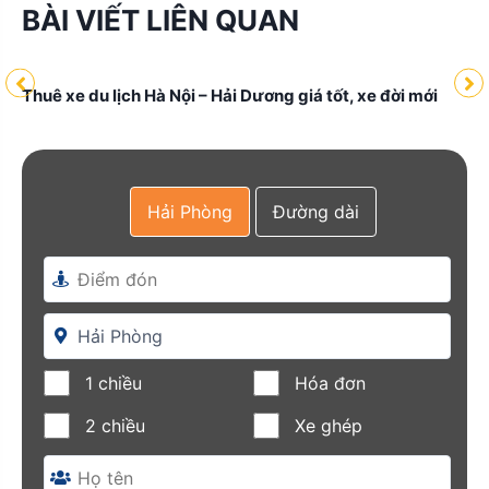
BÀI VIẾT LIÊN QUAN
Thuê xe du lịch Hà Nội – Hải Dương giá tốt, xe đời mới
Hải Phòng
Đường dài
đời
Th
đờ
1 chiều
Hóa đơn
2 chiều
Xe ghép