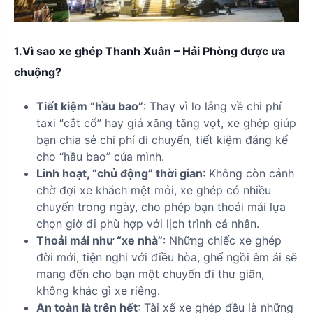
1.Vì sao xe ghép Thanh Xuân – Hải Phòng được ưa
chuộng?
Tiết kiệm “hầu bao”
: Thay vì lo lắng về chi phí
taxi “cắt cổ” hay giá xăng tăng vọt, xe ghép giúp
bạn chia sẻ chi phí di chuyển, tiết kiệm đáng kể
cho “hầu bao” của mình.
Linh hoạt, “chủ động” thời gian
: Không còn cảnh
chờ đợi xe khách mệt mỏi, xe ghép có nhiều
chuyến trong ngày, cho phép bạn thoải mái lựa
chọn giờ đi phù hợp với lịch trình cá nhân.
Thoải mái như “xe nhà”
: Những chiếc xe ghép
đời mới, tiện nghi với điều hòa, ghế ngồi êm ái sẽ
mang đến cho bạn một chuyến đi thư giãn,
không khác gì xe riêng.
An toàn là trên hết
: Tài xế xe ghép đều là những