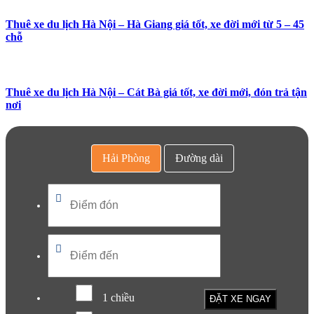
Thuê xe du lịch Hà Nội – Hà Giang giá tốt, xe đời mới từ 5 – 45
chỗ
Thuê xe du lịch Hà Nội – Cát Bà giá tốt, xe đời mới, đón trả tận
nơi
Hải Phòng
Đường dài
1 chiều