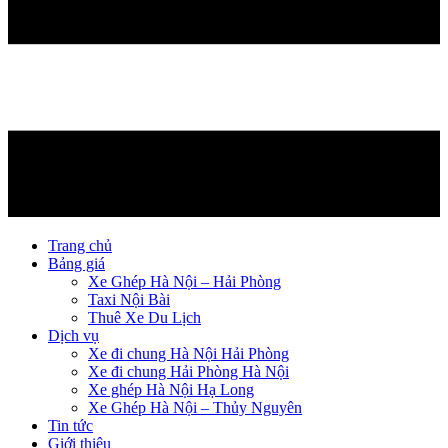
Trang chủ
Bảng giá
Xe Ghép Hà Nội – Hải Phòng
Taxi Nội Bài
Thuê Xe Du Lịch
Dịch vụ
Xe đi chung Hà Nội Hải Phòng
Xe đi chung Hải Phòng Hà Nội
Xe ghép Hà Nội Hạ Long
Xe Ghép Hà Nội – Thủy Nguyên
Tin tức
Giới thiệu