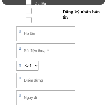
2 chiều
Đăng ký nhận bản
Hóa đơn
tin
Xe ghép
Date Format: DD
slash MM slash YYYY