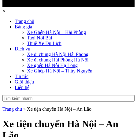
×
Trang chủ
Bảng giá
Xe Ghép Hà Nội – Hải Phòng
Taxi Nội Bài
Thuê Xe Du Lịch
Dịch vụ
Xe đi chung Hà Nội Hải Phòng
Xe đi chung Hải Phòng Hà Nội
Xe ghép Hà Nội Hạ Long
Xe Ghép Hà Nội – Thủy Nguyên
Tin tức
Giới thiệu
Liên hệ
Trang chủ
»
Xe tiện chuyến Hà Nội – An Lão
Xe tiện chuyến Hà Nội – An
Lão