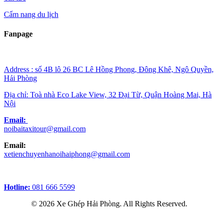
Cẩm nang du lịch
Fanpage
Address : số 4B lô 26 BC Lê Hồng Phong, Đông Khê, Ngô Quyền,
Hải Phòng
Địa chỉ: Toà nhà Eco Lake View, 32 Đại Từ, Quận Hoàng Mai, Hà
Nội
Email:
noibaitaxitour@gmail.com
Email:
xetienchuyenhanoihaiphong@gmail.com
Hotline:
081 666 5599
© 2026 Xe Ghép Hải Phòng. All Rights Reserved.