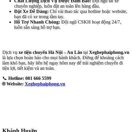
Chất Lượng Dịch Vụ Được Đảm Bảo:
Đội ngũ tài xế
chuyên nghiệp, luôn đặt an toàn lên hàng đầu.
Đặt Xe Dễ Dàng:
Chỉ vài thao tác qua hotline hoặc website,
bạn đã có xe trong tầm tay.
Hỗ Trợ Nhanh Chóng:
Đội ngũ CSKH hoạt động 24/7,
luôn sẵn sàng hỗ trợ bạn.
Dịch vụ
xe tiện chuyến Hà Nội – An Lão
tại
Xeghephaiphong.vn
là lựa chọn hoàn hảo cho mọi hành khách. Đừng để khoảng cách
làm khó bạn, hãy liên hệ ngay hôm nay để trải nghiệm chuyến đi
tiện lợi, tiết kiệm và an toàn.
📞
Hotline: 081 666 5599
🌐
Website:
Xeghephaiphong.vn
Khánh Huyền