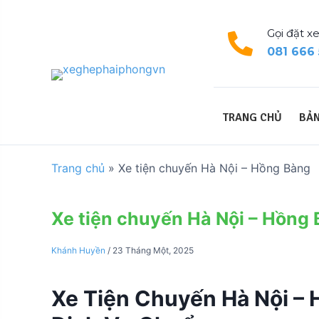
S
k
Gọi đặt xe
i
081 666
p
t
o
c
TRANG CHỦ
BẢN
o
n
t
Trang chủ
»
Xe tiện chuyến Hà Nội – Hồng Bàng
e
n
t
Xe tiện chuyến Hà Nội – Hồng
Khánh Huyền
/
23 Tháng Một, 2025
Xe Tiện Chuyến Hà Nội – H