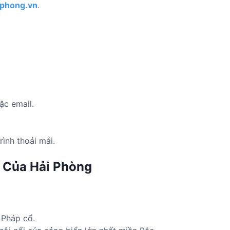
phong.vn
.
ặc email.
ình thoải mái.
 Của Hải Phòng
 Pháp cổ.