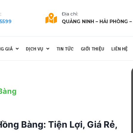
:
Địa chỉ:
 5599
QUẢNG NINH – HẢI PHÒNG –
G GIÁ
DỊCH VỤ
TIN TỨC
GIỚI THIỆU
LIÊN HỆ
 Bàng
ồng Bàng: Tiện Lợi, Giá Rẻ,