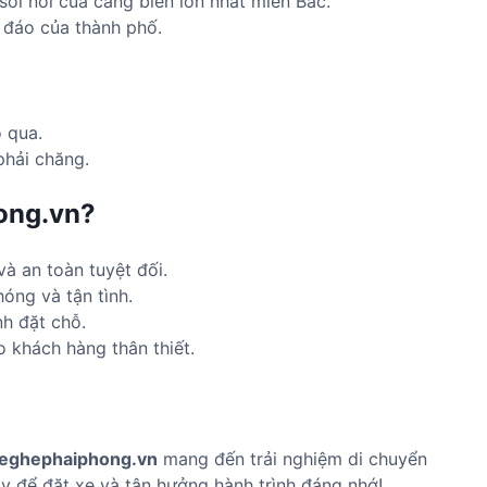
ôi nổi của cảng biển lớn nhất miền Bắc.
đáo của thành phố.
 qua.
phải chăng.
ong.vn?
à an toàn tuyệt đối.
óng và tận tình.
h đặt chỗ.
 khách hàng thân thiết.
eghephaiphong.vn
mang đến trải nghiệm di chuyển
gay để đặt xe và tận hưởng hành trình đáng nhớ!