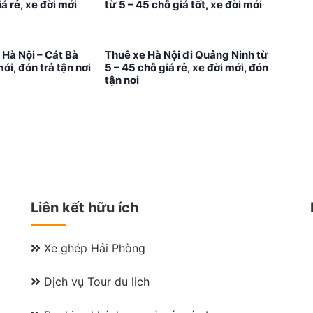
iá rẻ, xe đời mới
từ 5 – 45 chỗ giá tốt, xe đời mới
 Hà Nội – Cát Bà
Thuê xe Hà Nội đi Quảng Ninh từ
mới, đón trả tận nơi
5 – 45 chỗ giá rẻ, xe đời mới, đón
tận nơi
Liên kết hữu ích
Xe ghép Hải Phòng
Dịch vụ Tour du lich