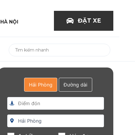
ĐẶT XE
 HÀ NỘI
Hải Phòng
Đường dài