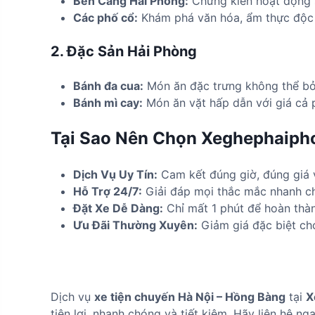
Bến Cảng Hải Phòng:
Chứng kiến hoạt động s
Các phố cổ:
Khám phá văn hóa, ẩm thực độc 
2. Đặc Sản Hải Phòng
Bánh đa cua:
Món ăn đặc trưng không thể bỏ
Bánh mì cay:
Món ăn vặt hấp dẫn với giá cả 
Tại Sao Nên Chọn Xeghephaiph
Dịch Vụ Uy Tín:
Cam kết đúng giờ, đúng giá v
Hỗ Trợ 24/7:
Giải đáp mọi thắc mắc nhanh ch
Đặt Xe Dễ Dàng:
Chỉ mất 1 phút để hoàn thàn
Ưu Đãi Thường Xuyên:
Giảm giá đặc biệt cho
Dịch vụ
xe tiện chuyến Hà Nội – Hồng Bàng
tại
X
tiện lợi, nhanh chóng và tiết kiệm. Hãy liên hệ n