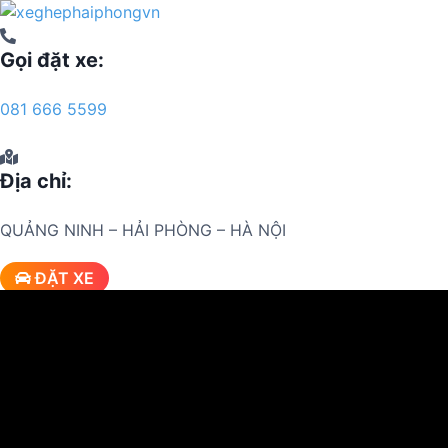
S
k
Gọi đặt xe:
i
p
t
081 666 5599
o
c
o
Địa chỉ:
n
t
QUẢNG NINH – HẢI PHÒNG – HÀ NỘI
e
n
ĐẶT XE
t