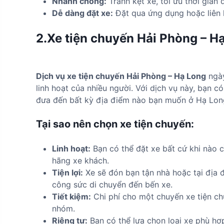
Nhanh chóng:
Tránh kẹt xe, tối ưu thời gian 
Dễ dàng đặt xe:
Đặt qua ứng dụng hoặc liên h
2.Xe tiện chuyến Hải Phòng – H
Dịch vụ xe tiện chuyến Hải Phòng – Hạ Long
ngày
linh hoạt của nhiều người. Với dịch vụ này, bạn c
đưa đến bất kỳ địa điểm nào bạn muốn ở Hạ Long,
Tại sao nên chọn xe tiện chuyến:
Linh hoạt:
Bạn có thể đặt xe bất cứ khi nào cầ
hãng xe khách.
Tiện lợi:
Xe sẽ đón bạn tận nhà hoặc tại địa đ
công sức di chuyển đến bến xe.
Tiết kiệm:
Chi phí cho một chuyến xe tiện ch
nhóm.
Riêng tư:
Bạn có thể lựa chọn loại xe phù hợ