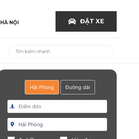
ĐẶT XE
 HÀ NỘI
Hải Phòng
Đường dài