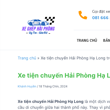
S
k
Gọi đặt xe
i
081 666
p
t
o
c
TRANG CHỦ
BẢN
o
n
t
Trang chủ
»
Xe tiện chuyến Hải Phòng Hạ Long t
e
n
t
Xe tiện chuyến Hải Phòng Hạ 
Khánh Huyền
/
18 Tháng Chín, 2024
Xe tiện chuyến Hải Phòng Hạ Long
là một dịch v
cầu di chuyển giữa hai thành phố này. Thay vì phả