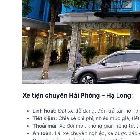
Xe tiện chuyến Hải Phòng – Hạ Long:
Linh hoạt:
Đặt xe dễ dàng, đón trả tận nơi, p
Tiết kiệm:
Chia sẻ chi phí, nhiều mức giá, tiế
Thoải mái:
Xe đời mới, không gian riêng tư, t
An toàn:
Lái xe chuyên nghiệp, xe được bảo