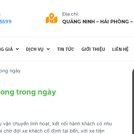
:
Địa chỉ:
 5599
QUẢNG NINH – HẢI PHÒNG –
G GIÁ
DỊCH VỤ
TIN TỨC
GIỚI THIỆU
LIÊN HỆ
rong ngày
Long trong ngày
ụ vận chuyển linh hoạt, kết nối hành khách có nhu
i chờ đợi xe khách cố định tại bến, với xe tiện