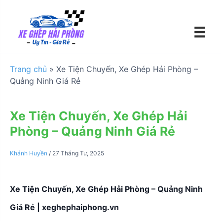
S
k
i
p
t
o
Trang chủ
»
Xe Tiện Chuyến, Xe Ghép Hải Phòng –
c
Quảng Ninh Giá Rẻ
o
n
t
Xe Tiện Chuyến, Xe Ghép Hải
e
Phòng – Quảng Ninh Giá Rẻ
n
t
Khánh Huyền
/
27 Tháng Tư, 2025
Xe Tiện Chuyến, Xe Ghép Hải Phòng – Quảng Ninh
Giá Rẻ | xeghephaiphong.vn