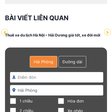
BÀI VIẾT LIÊN QUAN
Thuê xe du lịch Hà Nội – Hải Dương giá tốt, xe đời mới
Hải Phòng
Đường dài
đời
Th
đờ
1 chiều
Hóa đơn
2 chiều
Xe ghép