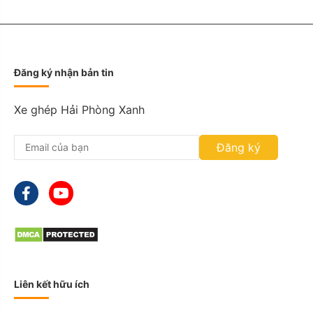
a
t
:
D
D
Đăng ký nhận bản tin
s
l
a
Xe ghép Hải Phòng Xanh
s
h
Đăng ký
M
M
s
l
a
s
h
Y
Y
Y
Liên kết hữu ích
Y